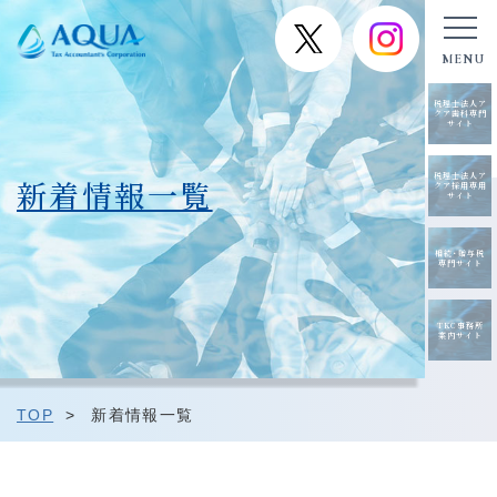
税理士法人ア
クア歯科専門
サイト
税理士法人ア
新着情報一覧
クア採用専用
サイト
相続･贈与税
専門サイト
TKC事務所
案内サイト
TOP
>
新着情報一覧