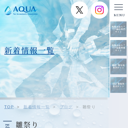
税理士法人ア
クア歯科専門
サイト
税理士法人ア
新着情報一覧
クア採用専用
サイト
相続･贈与税
専門サイト
TKC事務所
案内サイト
TOP
>
新着情報一覧
>
ブログ
>
雛祭り
雛祭り