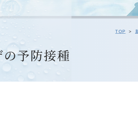
TOP
>
ザの予防接種