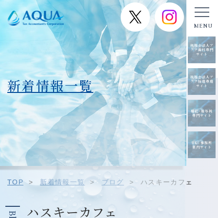
税理士法人ア
クア歯科専門
サイト
税理士法人ア
新着情報一覧
クア採用専用
サイト
相続･贈与税
専門サイト
TKC事務所
案内サイト
TOP
>
新着情報一覧
>
ブログ
>
ハスキーカフェ
ハスキーカフェ