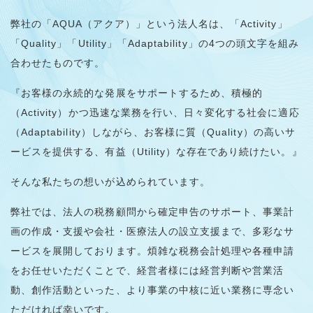
弊社の「AQUA（アクア）」という法人名は、「Activity」
「Quality」「Utility」「Adaptability」の4つの頭文字を組み
合わせたものです。
『お客様の永続的な発展をサポートするため、積極的
（Activity）かつ迅速な業務を行い、日々変化する社会に適応
（Adaptability）しながら、お客様に質（Quality）の高いサ
ービスを提供する、有益（Utility）な存在であり続けたい。』
そんな私たちの想いが込められています。
弊社では、法人の税務顧問から確定申告のサポート、事業計
画の作成・支援や会社・医療法人の設立支援まで、多彩なサ
ービスを展開しております。煩雑な税務会計処理や各種申請
をお任せいただくことで、経営者様には経営判断や営業活
動、創作活動といった、より事業の中核に近い業務に専念い
ただければ幸いです。