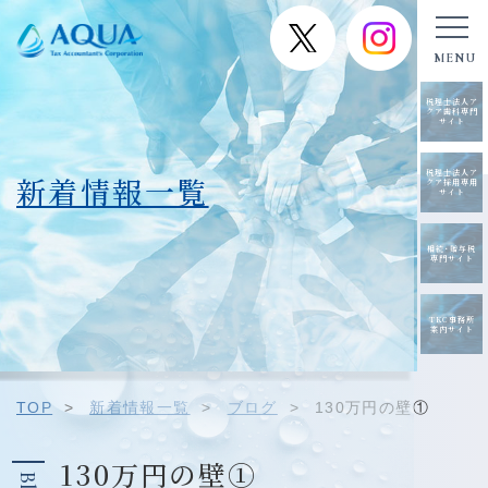
税理士法人ア
クア歯科専門
サイト
税理士法人ア
新着情報一覧
クア採用専用
サイト
相続･贈与税
専門サイト
TKC事務所
案内サイト
TOP
>
新着情報一覧
>
ブログ
>
130万円の壁①
130万円の壁①