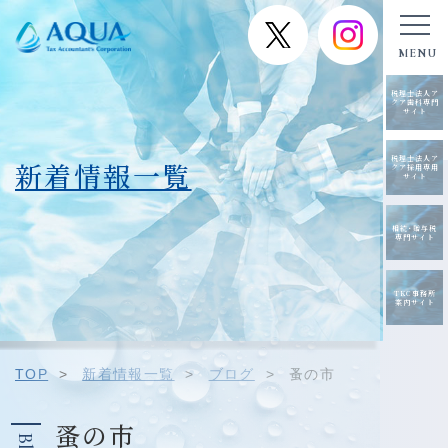
税理士法人ア
クア歯科専門
サイト
税理士法人ア
新着情報一覧
クア採用専用
サイト
相続･贈与税
専門サイト
TKC事務所
案内サイト
TOP
>
新着情報一覧
>
ブログ
>
蚤の市
蚤の市