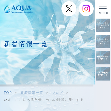
税理士法人ア
クア歯科専門
サイト
税理士法人ア
新着情報一覧
クア採用専用
サイト
相続･贈与税
専門サイト
TKC事務所
案内サイト
TOP
>
新着情報一覧
>
ブログ
>
いま、ここにある自分、自己の呼吸に集中する