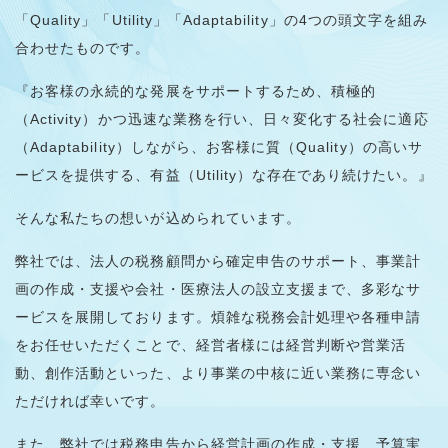
「Quality」「Utility」「Adaptability」の4つの頭文字を組み
合わせたものです。
『お客様の永続的な発展をサポートするため、積極的
（Activity）かつ迅速な業務を行い、日々変化する社会に適応
（Adaptability）しながら、お客様に質（Quality）の高いサ
ービスを提供する、有益（Utility）な存在であり続けたい。』
そんな私たちの想いが込められています。
弊社では、法人の税務顧問から確定申告のサポート、事業計
画の作成・支援や会社・医療法人の設立支援まで、多彩なサ
ービスを展開しております。煩雑な税務会計処理や各種申請
をお任せいただくことで、経営者様には経営判断や営業活
動、創作活動といった、より事業の中核に近い業務に専念い
ただければ幸いです。
また、弊社では税務申告から経営計画の作成・支援、予算実