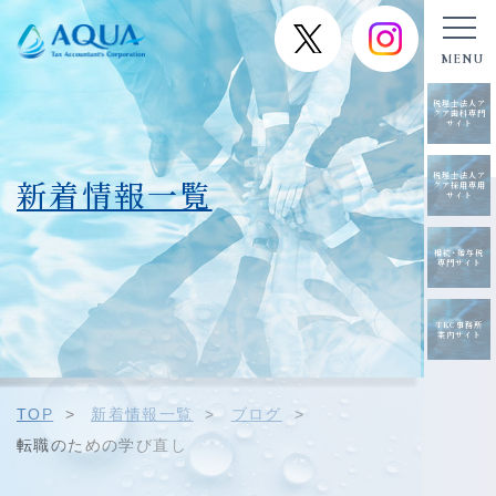
税理士法人ア
クア歯科専門
サイト
税理士法人ア
新着情報一覧
クア採用専用
サイト
相続･贈与税
専門サイト
TKC事務所
案内サイト
TOP
>
新着情報一覧
>
ブログ
>
転職のための学び直し