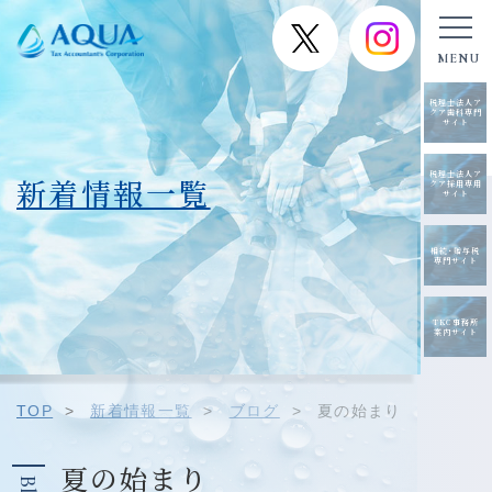
税理士法人ア
クア歯科専門
サイト
税理士法人ア
新着情報一覧
クア採用専用
サイト
相続･贈与税
専門サイト
TKC事務所
案内サイト
TOP
>
新着情報一覧
>
ブログ
>
夏の始まり
夏の始まり