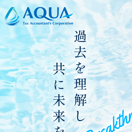
過
去
を
共
理
に
解
未
し
来