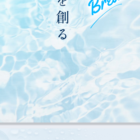
を
創
る